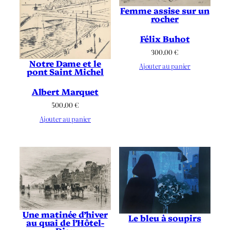
Femme assise sur un
rocher
Félix Buhot
300.00
€
Notre Dame et le
Ajouter au panier
pont Saint Michel
Albert Marquet
500.00
€
Ajouter au panier
Une matinée d’hiver
Le bleu à soupirs
au quai de l’Hôtel-