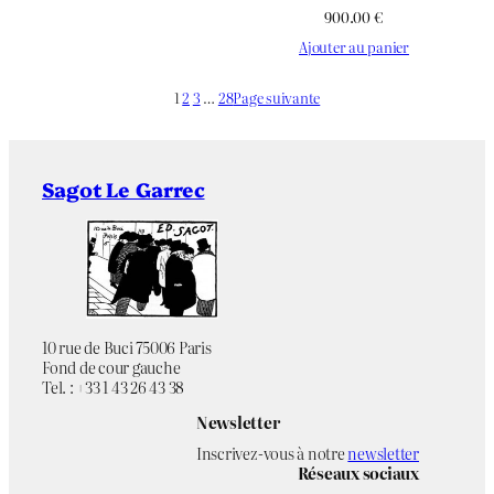
900.00
€
Ajouter au panier
1
2
3
…
28
Page suivante
Sagot Le Garrec
10 rue de Buci 75006 Paris
Fond de cour gauche
Tel. : +33 1 43 26 43 38
Newsletter
Inscrivez-vous à notre
newsletter
Réseaux sociaux