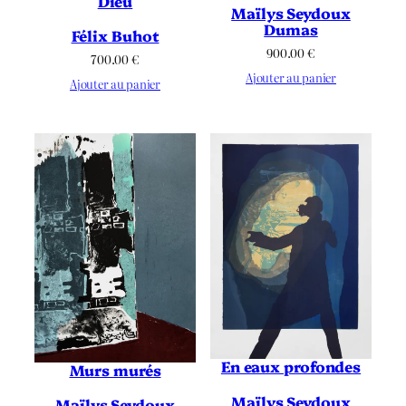
Dieu
Maïlys Seydoux
Dumas
Félix Buhot
900.00
€
700.00
€
Ajouter au panier
Ajouter au panier
En eaux profondes
Murs murés
Maïlys Seydoux
Maïlys Seydoux