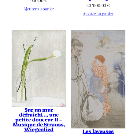
900.00
€
30 ‘000.00
€
Ajouter au panier
Ajouter au panier
Sur un mur
défraîchi…, une
petite douceur II –
Musique de Strauss,
Wiegenlied
Les laveuses