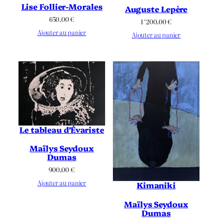
Lise Follier-Morales
Auguste Lepère
650.00
€
1 ‘200.00
€
Ajouter au panier
Ajouter au panier
Le tableau d’Évariste
Maïlys Seydoux
Dumas
900.00
€
Ajouter au panier
Kimaniki
Maïlys Seydoux
Dumas