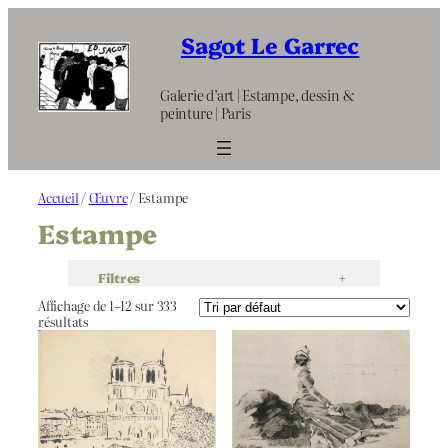
Aller
au
Sagot Le Garrec
contenu
Galerie d’art | Estampe, dessin &
peinture | Paris
Accueil
/
Œuvre
/ Estampe
Estampe
Filtres
+
Affichage de 1–12 sur 333
résultats