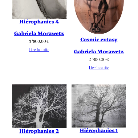
Hiérophanies 4
Gabriela Morawetz
Cosmic extasy
3 ‘800.00
€
Lire la suite
Gabriela Morawetz
2 ‘800.00
€
Lire la suite
Hiérophanies 1
Hiérophanies 2