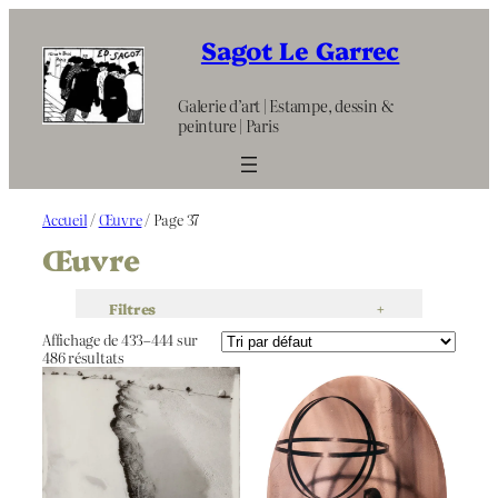
Aller
au
Sagot Le Garrec
contenu
Galerie d’art | Estampe, dessin &
peinture | Paris
Accueil
/
Œuvre
/ Page 37
Œuvre
Filtres
+
Affichage de 433–444 sur
486 résultats