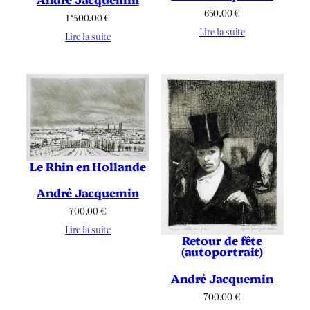
650.00
€
1 ‘500.00
€
Lire la suite
Lire la suite
Le Rhin en Hollande
André Jacquemin
700.00
€
Lire la suite
Retour de fête
(autoportrait)
André Jacquemin
700.00
€