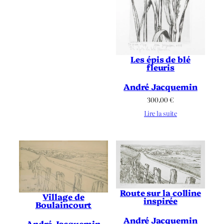
Les épis de blé
fleuris
André Jacquemin
300.00
€
Lire la suite
Route sur la colline
Village de
inspirée
Boulaincourt
André Jacquemin
André Jacquemin