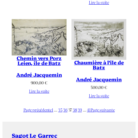
Lire la suite
Chemin vers Porz
Chaumière à l’île de
Leien, île de Batz
Batz
André Jacquemin
André Jacquemin
900.00
€
500.00
€
Lire la suite
Lire la suite
Page précédente
1
…
35
36
37
38
39
…
41
Page suivante
Sagot Le Garrec