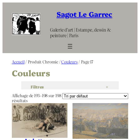
Aller
au
Sagot Le Garrec
contenu
Galerie d’art | Estampe, dessin &
peinture | Paris
Accueil
/ Produit Chromie /
Couleurs
/ Page 17
Couleurs
Filtres
+
Affichage de 193–198 sur 198
résultats