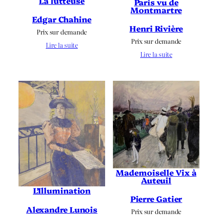
La lutteuse
Paris vu de
Montmartre
Edgar Chahine
Henri Rivière
Prix sur demande
Prix sur demande
Lire la suite
Lire la suite
Mademoiselle Vix à
Auteuil
L’Illumination
Pierre Gatier
Alexandre Lunois
Prix sur demande