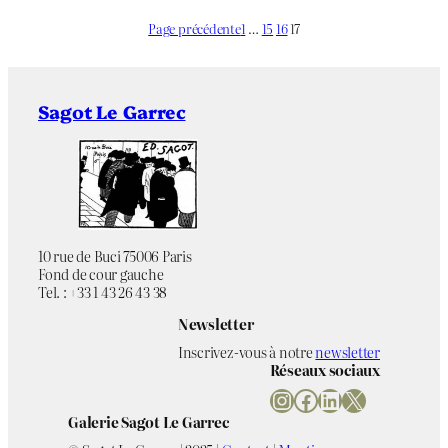
Page précédente
1
…
15
16
17
Sagot Le Garrec
10 rue de Buci 75006 Paris
Fond de cour gauche
Tel. : +33 1 43 26 43 38
Newsletter
Inscrivez-vous à notre
newsletter
Réseaux sociaux
Instagram
Facebook
LinkedIn
X
Galerie Sagot Le Garrec