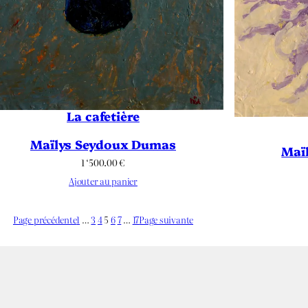
La cafetière
Maïlys Seydoux Dumas
Maï
1 ‘500.00
€
Ajouter au panier
Page précédente
1
…
3
4
5
6
7
…
17
Page suivante