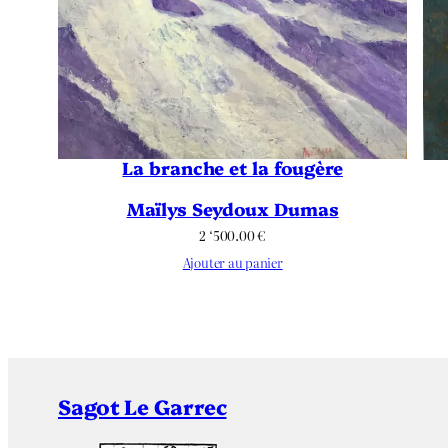
La branche et la fougère
Maïlys Seydoux Dumas
2 ‘500.00
€
Ajouter au panier
Sagot Le Garrec