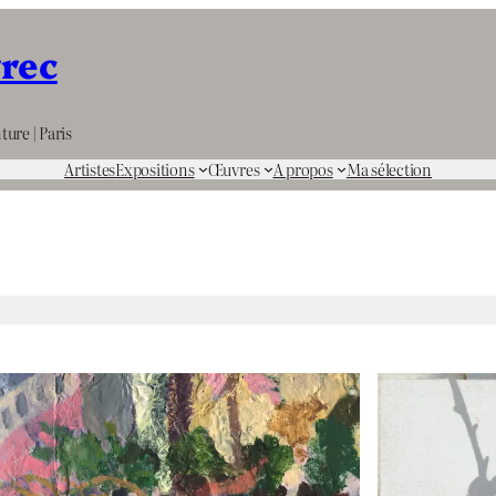
rrec
ture | Paris
Artistes
Expositions
Œuvres
A propos
Ma sélection