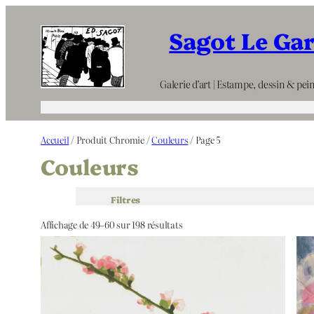
Aller
Sagot Le Ga
au
contenu
Galerie d’art | Estampe, dessin & pein
Accueil
/ Produit Chromie /
Couleurs
/ Page 5
Couleurs
Filtres
Affichage de 49–60 sur 198 résultats