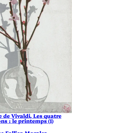
 de Vivaldi, Les quatre
ns : le printemps (1)
se Follier-Morales