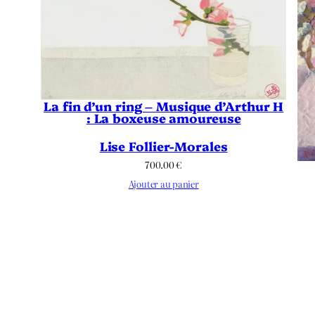
La fin d’un ring – Musique d’Arthur H
: La boxeuse amoureuse
Lise Follier-Morales
700.00
€
Ajouter au panier