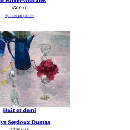
650.00
€
Ajouter au panier
Huit et demi
lys Seydoux Dumas
2 ‘500.00
€