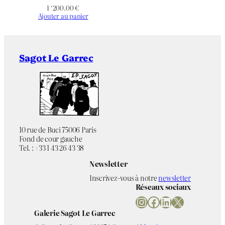
1 ‘200.00
€
–
État
Ajouter au panier
30 exemplaires, Plus 5 épreuves
Tirage
d’artiste
Sagot Le Garrec
–
Éditeur
Non applicable
Imprimeur
Référence
Catalogue raisonné 11
bibliographique
10 rue de Buci 75006 Paris
Fond de cour gauche
Noir & Blanc
Chromie
Tel. : +33 1 43 26 43 38
Newsletter
Chapeau
,
Figuratif
,
Gibus
,
Inscrivez-vous à notre
newsletter
Intérieur de maison
,
Thématique
Portrait/Autoportrait
Réseaux sociaux
Instagram
Facebook
LinkedIn
X
Galerie Sagot Le Garrec