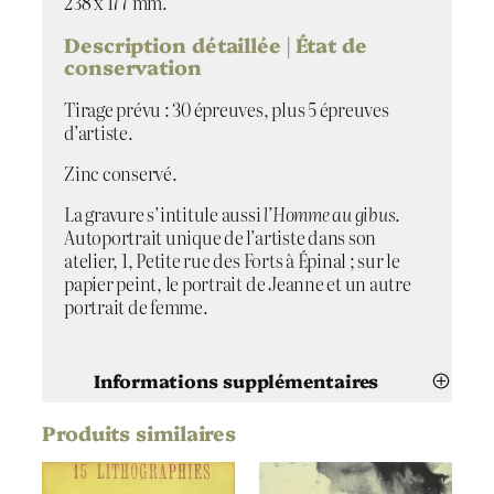
238 x 177 mm.
Description détaillée | État de
conservation
Tirage prévu : 30 épreuves, plus 5 épreuves
d’artiste.
Zinc conservé.
La gravure s’intitule aussi
l’Homme au gibus
.
Autoportrait unique de l’artiste dans son
atelier, 1, Petite rue des Forts à Épinal ; sur le
papier peint, le portrait de Jeanne et un autre
portrait de femme.
Informations supplémentaires
Produits similaires
Attributs
Valeur
André Jacquemin
Artiste