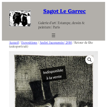
Aller
au
Sagot Le Garrec
contenu
Galerie d’art | Estampe, dessin &
peinture | Paris
Accueil
/
Expositions
/
André Jacquemin | 2016
/ Retour de fête
(autoportrait)