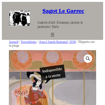
Aller
au
Sagot Le Garrec
contenu
Galerie d’art | Estampe, dessin &
peinture | Paris
Accueil
/
Expositions
/
Jean-Claude Romand | 2016
/ Élégante sur
la plage