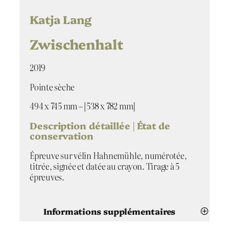
i
t
Katja Lang
é
d
Zwischenhalt
e
Z
2019
w
i
Pointe sèche
s
c
494 x 745 mm – [538 x 782 mm]
h
e
Description détaillée | État de
n
conservation
h
Épreuve sur vélin Hahnemühle, numérotée,
a
titrée, signée et datée au crayon. Tirage à 5
l
épreuves.
t
Informations supplémentaires