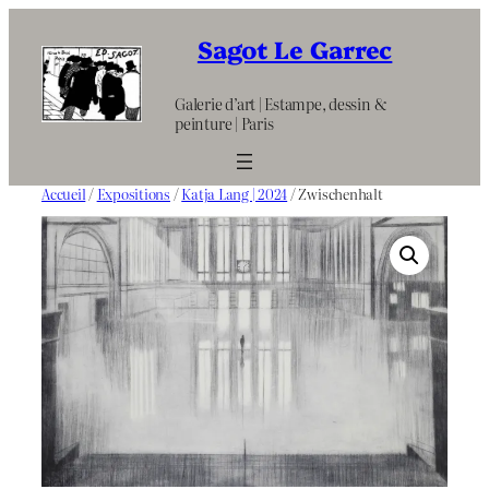
Aller
au
Sagot Le Garrec
contenu
Galerie d’art | Estampe, dessin &
peinture | Paris
Accueil
/
Expositions
/
Katja Lang | 2024
/ Zwischenhalt