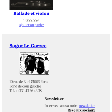
(mm)
Référence
Non applicable
bibliographique
Ballade et violon
1 ‘200.00
€
Définitif
État
Ajouter au panier
5 épreuves
Tirage
Sagot Le Garrec
Non applicable
Éditeur
Par l’artiste
Imprimeur
Non applicable
Publication
10 rue de Buci 75006 Paris
Fond de cour gauche
Noir bleuté
Chromie
Tel. : +33 1 43 26 43 38
Newsletter
Paysage
Orientation
Inscrivez-vous à notre
newsletter
Réseaux sociaux