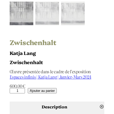
Zwischenhalt
Katja Lang
Zwischenhalt
Œuvre présentée dans le cadre de l’exposition
Espaces infinis | Katja Lang | Janvier-Mars 2024
600.00
€
q
Ajouter au panier
u
a
n
Description
t