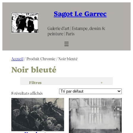
Aller
au
Sagot Le Garrec
contenu
Galerie d’art | Estampe, dessin &
peinture | Paris
Accueil
/ Produit Chromie / Noir bleuté
Noir bleuté
Filtres
+
8 résultats affichés