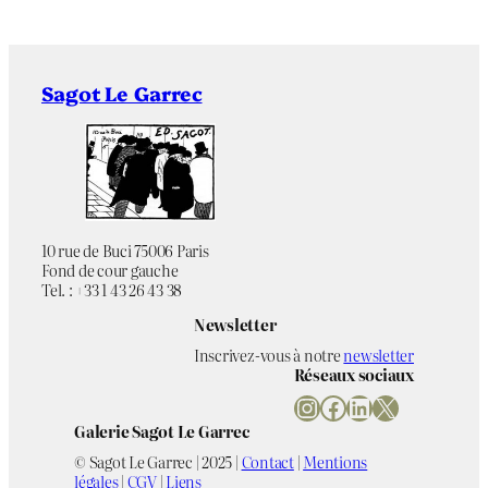
Sagot Le Garrec
10 rue de Buci 75006 Paris
Fond de cour gauche
Tel. : +33 1 43 26 43 38
Newsletter
Inscrivez-vous à notre
newsletter
Réseaux sociaux
Instagram
Facebook
LinkedIn
X
Galerie Sagot Le Garrec
© Sagot Le Garrec | 2025 |
Contact
|
Mentions
légales
|
CGV
|
Liens