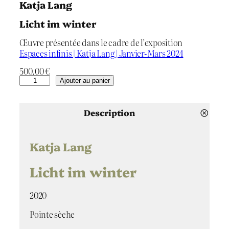
Katja Lang
Licht im winter
Œuvre présentée dans le cadre de l’exposition
Espaces infinis | Katja Lang | Janvier-Mars 2024
500.00
€
q
Ajouter au panier
u
a
n
Description
t
i
t
Katja Lang
é
d
Licht im winter
e
L
2020
i
c
Pointe sèche
h