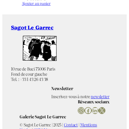
Ajouter au panier
Sagot Le Garrec
10 rue de Buci 75006 Paris
Fond de cour gauche
Tel. : +33 1 43 26 43 38
Newsletter
Inscrivez-vous à notre
newsletter
Réseaux sociaux
Instagram
Facebook
LinkedIn
X
Galerie Sagot Le Garrec
© Sagot Le Garrec | 2025 |
Contact
|
Mentions