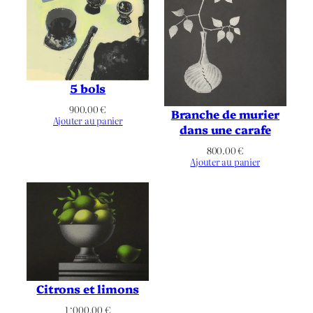
Par l’artiste
Imprimeur
Non applicable
Publication
5 bols
Noir bleuté
Chromie
900.00
€
Branche de murier
Ajouter au panier
dans une carafe
Portrait
Orientation
800.00
€
Ajouter au panier
Arbre
,
Chemin
,
Colline
,
Figuratif
,
Forêt
,
Herbes
,
Neige
,
Paysage
,
Thématique
Personnage
,
Espace
,
Infini
,
Promenade
Citrons et limons
1 ‘000.00
€