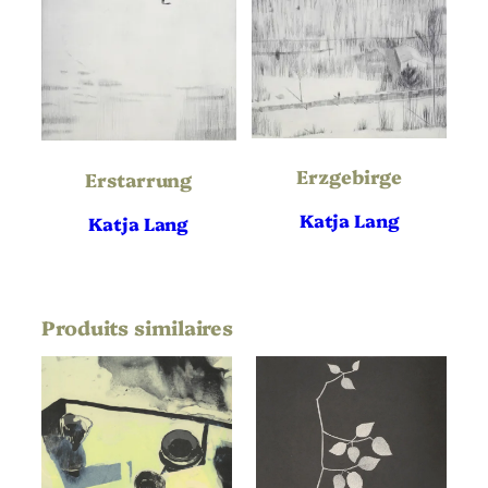
Vélin
,
Hahnemühle
Support | Papier
Hauteur de
663
l’oeuvre (mm)
Largeur de
497
l’oeuvre (mm)
Erzgebirge
Erstarrung
Hauteur du
770
Support | Papier
(mm)
Katja Lang
Katja Lang
Largeur du
571
Support | Papier
(mm)
Référence
Non applicable
bibliographique
Produits similaires
Définitif
État
10 épreuves
Tirage
Non applicable
Éditeur