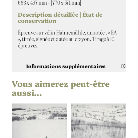
t
663 x 497 mm – [770 x 571 mm]
i
m
Description détaillée | État de
w
conservation
i
Épreuve sur vélin Hahnemühle, annotée : « EA
n
», titrée, signée et datée au crayon. Tirage à 10
t
épreuves.
e
r
Informations supplémentaires
Vous aimerez peut-être
Attributs
Valeur
Katja Lang
Artiste
aussi…
Licht im winter
Titre
2020
Date
Pointe sèche
Technique