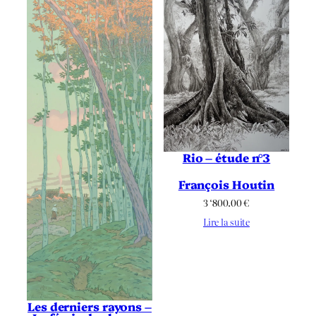
Rio – étude n°3
François Houtin
3 ‘800.00
€
Lire la suite
Les derniers rayons –