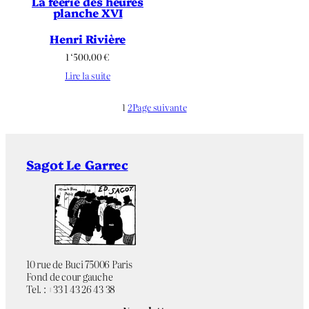
La féerie des heures
planche XVI
Henri Rivière
1 ‘500.00
€
Lire la suite
1
2
Page suivante
Sagot Le Garrec
10 rue de Buci 75006 Paris
Fond de cour gauche
Tel. : +33 1 43 26 43 38