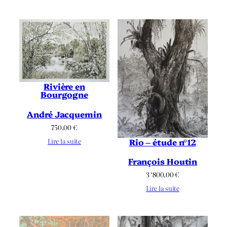
Rivière en
Bourgogne
André Jacquemin
750.00
€
Rio – étude n°12
Lire la suite
François Houtin
3 ‘800.00
€
Lire la suite