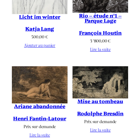
Rio – étude n°1 –
Licht im winter
Parque Lage
Katja Lang
François Houtin
500.00
€
3 ‘800.00
€
Ajouter au panier
Lire la suite
Mise au tombeau
Ariane abandonnée
Rodolphe Bresdin
Henri Fantin-Latour
Prix sur demande
Prix sur demande
Lire la suite
Lire la suite