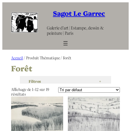
Aller
au
Sagot Le Garrec
contenu
Galerie d’art | Estampe, dessin &
peinture | Paris
Accueil
/ Produit Thématique / Forêt
Forêt
Filtres
+
Affichage de 1–12 sur 19
résultats