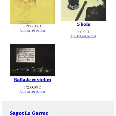
Vélin
,
Hahnemühle
Support | Papier
Hauteur de
5 bols
667
l’oeuvre (mm)
30 ‘000.00
€
Ajouter au panier
900.00
€
Largeur de
Ajouter au panier
493
l’oeuvre (mm)
Hauteur du
779
Support | Papier
(mm)
Largeur du
530
Support | Papier
(mm)
Référence
Non applicable
bibliographique
Ballade et violon
1 ‘200.00
€
Définitif
État
Ajouter au panier
10 épreuves
Tirage
Sagot Le Garrec