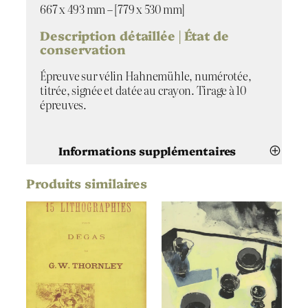
a
667 x 493 mm – [779 x 530 mm]
r
r
Description détaillée | État de
u
conservation
n
Épreuve sur vélin Hahnemühle, numérotée,
g
titrée, signée et datée au crayon. Tirage à 10
épreuves.
Informations supplémentaires
Produits similaires
Attributs
Valeur
Katja Lang
Artiste
Erstarrung
Titre
2020
Date
Pointe sèche
Technique