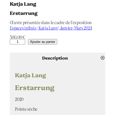
Katja Lang
Erstarrung
Œuvre présentée dans le cadre de l’exposition
Espaces infinis | Katja Lang | Janvier-Mars 2024
500.00
€
q
Ajouter au panier
u
a
n
Description
t
i
t
Katja Lang
é
d
Erstarrung
e
E
2020
r
s
Pointe sèche
t