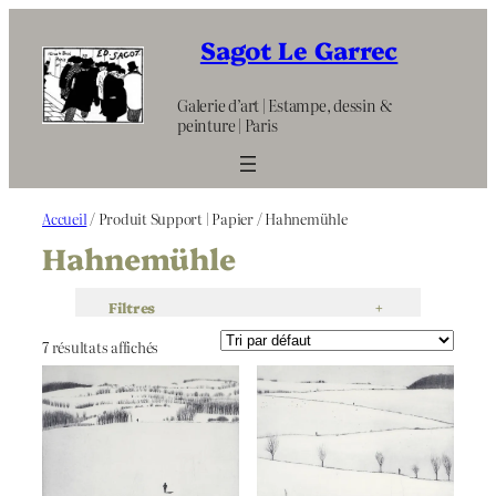
Aller
au
Sagot Le Garrec
contenu
Galerie d’art | Estampe, dessin &
peinture | Paris
Accueil
/ Produit Support | Papier / Hahnemühle
Hahnemühle
Filtres
+
7 résultats affichés