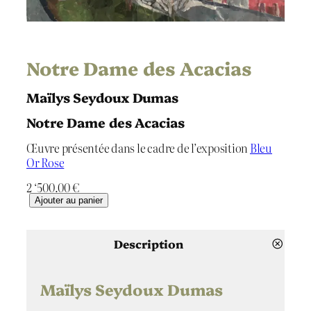
Notre Dame des Acacias
Maïlys Seydoux Dumas
Notre Dame des Acacias
Œuvre présentée dans le cadre de l’exposition
Bleu
Or Rose
2 ‘500.00
€
q
Ajouter au panier
u
a
n
Description
t
i
t
Maïlys Seydoux Dumas
é