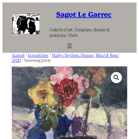
Aller
au
Sagot Le Garrec
contenu
Galerie d’art | Estampe, dessin &
peinture | Paris
Accueil
/
Expositions
/
Maïlys Seydoux Dumas | Bleu Or Rose |
2020
/ Samsung party