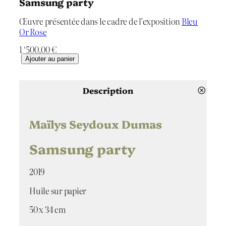
Samsung party
Œuvre présentée dans le cadre de l’exposition
Bleu
Or Rose
1 ‘500.00
€
q
Ajouter au panier
u
a
n
Description
t
i
t
Maïlys Seydoux Dumas
é
d
Samsung party
e
S
2019
a
m
Huile sur papier
s
u
50 x 34 cm
n