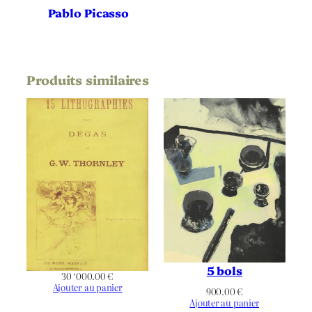
Pablo Picasso
Noir & Blanc
Chromie
Portrait
Orientation
Produits similaires
Chapeau
,
Cubisme
,
Drapé
,
Thématique
Femme
,
Modèle
,
Nu
,
Fichu
5 bols
30 ‘000.00
€
Ajouter au panier
900.00
€
Ajouter au panier