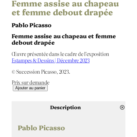
Femme assise au chapeau
et femme debout drapée
Pablo Picasso
Femme assise au chapeau et femme
debout drapée
Œuvre présentée dans le cadre de l’exposition
Estampes & Dessins | Décembre 2023
© Succession Picasso, 2023.
Prix sur demande
q
Ajouter au panier
u
a
n
Description
t
i
t
Pablo Picasso
é