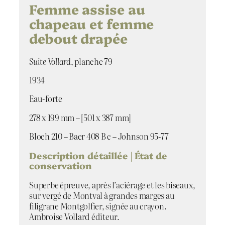
d
Femme assise au
e
chapeau et femme
F
debout drapée
e
m
m
Suite Vollard
, planche 79
e
a
1934
s
s
Eau-forte
i
278 x 199 mm – [501 x 387 mm]
s
e
Bloch 210 – Baer 408 B c – Johnson 95-77
a
u
Description détaillée | État de
c
conservation
h
a
Superbe épreuve, après l’aciérage et les biseaux,
p
sur vergé de Montval à grandes marges au
e
filigrane Montgolfier, signée au crayon.
a
Ambroise Vollard éditeur.
u