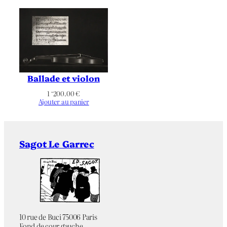
Ballade et violon
1 ‘200.00
€
Ajouter au panier
Sagot Le Garrec
10 rue de Buci 75006 Paris
Fond de cour gauche