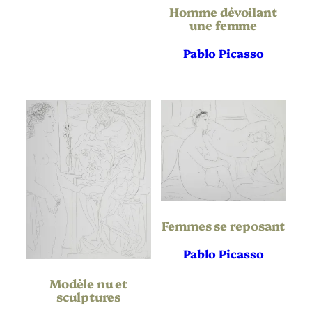
Homme dévoilant
Largeur de
199
l’oeuvre (mm)
une femme
Hauteur du
501
Support | Papier
Pablo Picasso
(mm)
Largeur du
387
Support | Papier
(mm)
Baer 408, Bloch 210, Johnson
Référence
95-77
bibliographique
Définitif
État
50 épreuves
Tirage
Femmes se reposant
Ambroise Vollard
Éditeur
Pablo Picasso
Lacourière
Imprimeur
Modèle nu et
sculptures
Suite Vollard
Publication