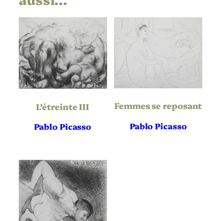
Modèle nu et sculptures
Titre
1933
Date
Eau-forte
Technique
Montval
,
Vergé
Support | Papier
Femmes se reposant
L’étreinte III
Hauteur de l’oeuvre
378
(mm)
Pablo Picasso
Pablo Picasso
Largeur de l’oeuvre
298
(mm)
Hauteur du
506
Support | Papier
(mm)
Largeur du
384
Support | Papier
(mm)
Baer 344, Bloch 185, Johnson
Référence