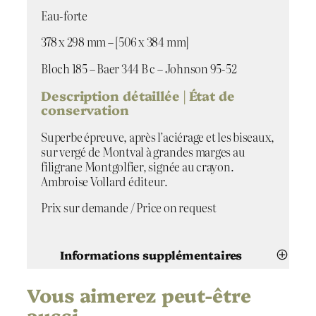
l
Eau-forte
e
n
378 x 298 mm – [506 x 384 mm]
u
Bloch 185 – Baer 344 B c – Johnson 95-52
e
t
Description détaillée | État de
s
conservation
c
u
Superbe épreuve, après l’aciérage et les biseaux,
l
sur vergé de Montval à grandes marges au
p
filigrane Montgolfier, signée au crayon.
t
Ambroise Vollard éditeur.
u
r
Prix sur demande / Price on request
e
s
Informations supplémentaires
Vous aimerez peut-être
Attributs
Valeur
Pablo Picasso
Artiste
aussi…