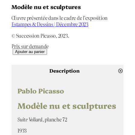
Modèle nu et sculptures
Œuvre présentée dans le cadre de l’exposition
Estampes & Dessins | Décembre 2023
© Succession Picasso, 2023.
Prix sur demande
q
Ajouter au panier
u
a
n
Description
t
i
t
Pablo Picasso
é
d
Modèle nu et sculptures
e
M
Suite Vollard
, planche 72
o
d
1933
è