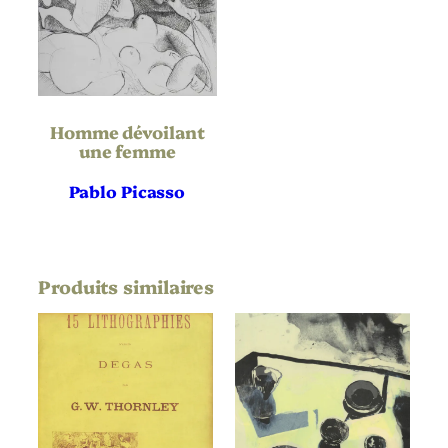
95-52
bibliographique
Définitif
État
50 épreuves
Tirage
Homme dévoilant
une femme
Ambroise Vollard
Éditeur
Pablo Picasso
Lacourière
Imprimeur
Suite Vollard
Publication
Produits similaires
Noir & Blanc
Chromie
Paysage
Orientation
Cubisme
,
Femme
,
Fleur
,
Thématique
Modèle
,
Nu
,
Sculpture
,
Vase