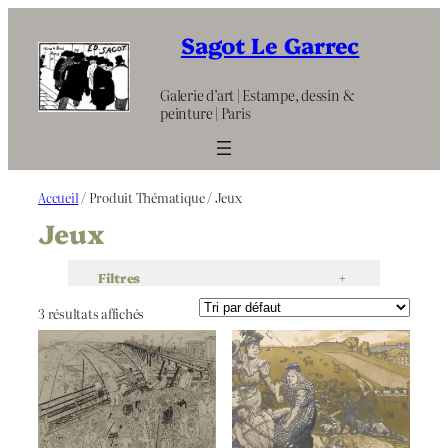
Aller
au
Sagot Le Garrec
contenu
Galerie d’art | Estampe, dessin &
peinture | Paris
Accueil
/ Produit Thématique / Jeux
Jeux
Filtres
+
3 résultats affichés