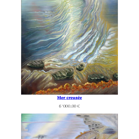
Mer creusée
6 ‘000.00
€