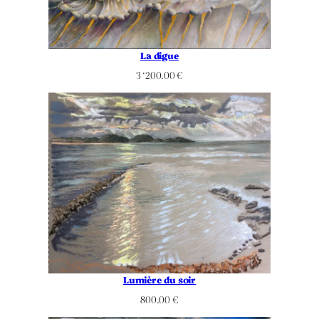
La digue
3 ‘200.00
€
Lumière du soir
800.00
€