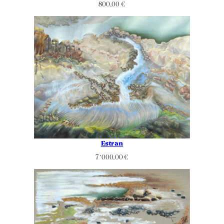
800.00
€
Estran
7 ‘000.00
€