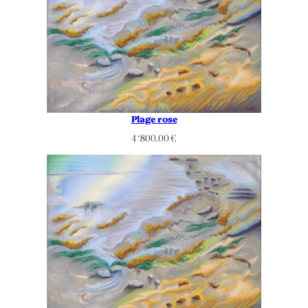
Plage rose
4 ‘800.00
€