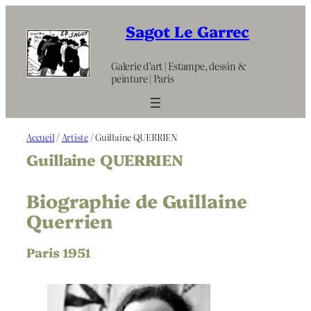
Aller
au
Sagot Le Garrec
contenu
Galerie d’art | Estampe, dessin &
peinture | Paris
Accueil
/
Artiste
/ Guillaine QUERRIEN
Guillaine QUERRIEN
Biographie de Guillaine
Querrien
Paris 1951