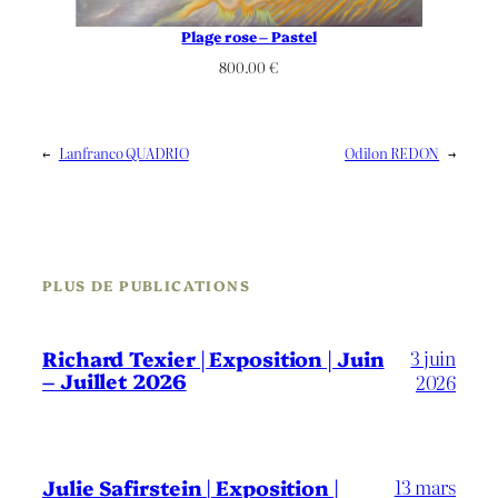
Plage rose – Pastel
800.00
€
←
Lanfranco QUADRIO
Odilon REDON
→
PLUS DE PUBLICATIONS
3 juin
Richard Texier | Exposition | Juin
– Juillet 2026
2026
13 mars
Julie Safirstein | Exposition |