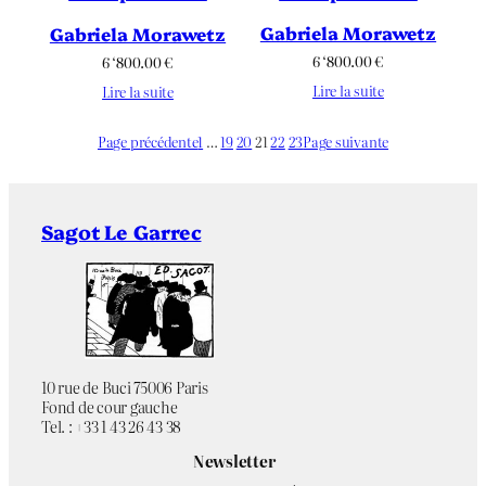
Gabriela Morawetz
Gabriela Morawetz
6 ‘800.00
€
6 ‘800.00
€
Lire la suite
Lire la suite
Page précédente
1
…
19
20
21
22
23
Page suivante
Sagot Le Garrec
10 rue de Buci 75006 Paris
Fond de cour gauche
Tel. : +33 1 43 26 43 38
Newsletter