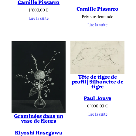
Camille Pissarro
Camille Pissarro
1 ‘800.00
€
Prix sur demande
Lire la suite
Lire la suite
Tête de tigre de
profil | Silhouette de
tigre
Paul Jouve
6 ‘000.00
€
Lire la suite
Graminées dans un
vase de fleurs
Kiyoshi Hasegawa