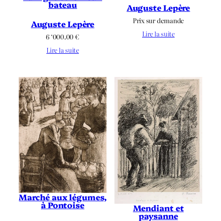
bateau
Auguste Lepère
Prix sur demande
Auguste Lepère
Lire la suite
6 ‘000.00
€
Lire la suite
Marché aux légumes,
à Pontoise
Mendiant et
paysanne