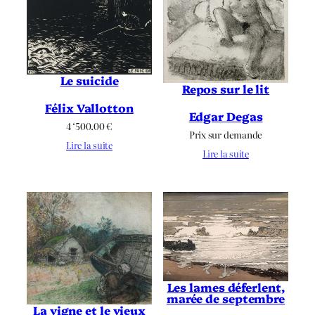
Le suicide
Repos sur le lit
Félix Vallotton
Edgar Degas
4 ‘500.00
€
Prix sur demande
Lire la suite
Lire la suite
Les lames déferlent,
marée de septembre
La vigne et le vieux