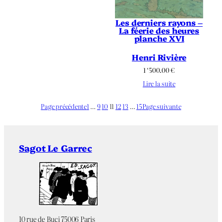
Les derniers rayons –
La féerie des heures
planche XVI
Henri Rivière
1 ‘500.00
€
Lire la suite
Page précédente
1
…
9
10
11
12
13
…
15
Page suivante
Sagot Le Garrec
10 rue de Buci 75006 Paris