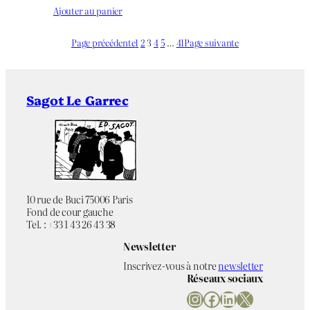
Ajouter au panier
Page précédente
1
2
3
4
5
…
41
Page suivante
Sagot Le Garrec
10 rue de Buci 75006 Paris
Fond de cour gauche
Tel. : +33 1 43 26 43 38
Newsletter
Inscrivez-vous à notre
newsletter
Réseaux sociaux
Instagram
Facebook
LinkedIn
X