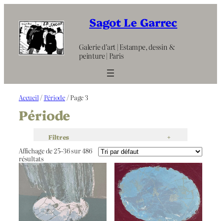
Aller
au
Sagot Le Garrec
contenu
Galerie d’art | Estampe, dessin &
peinture | Paris
Accueil
/
Période
/ Page 3
Période
Filtres
+
Affichage de 25–36 sur 486
résultats