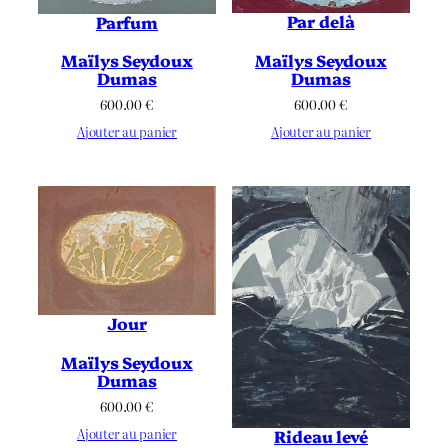
Par delà
Parfum
Maïlys Seydoux
Maïlys Seydoux
Dumas
Dumas
600.00
€
600.00
€
Ajouter au panier
Ajouter au panier
Jour
Maïlys Seydoux
Dumas
600.00
€
Ajouter au panier
Rideau levé