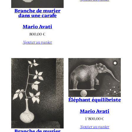
Branche de murier
dans une carafe
Mario Avati
800.00
€
Ajouter au panier
Éléphant équilibriste
Mario Avati
1 ‘800.00
€
Ajouter au panier
Branche de murier