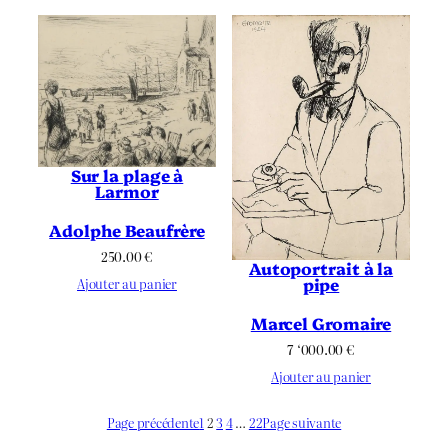
Sur la plage à
Larmor
Adolphe Beaufrère
250.00
€
Autoportrait à la
pipe
Ajouter au panier
Marcel Gromaire
7 ‘000.00
€
Ajouter au panier
Page précédente
1
2
3
4
…
22
Page suivante