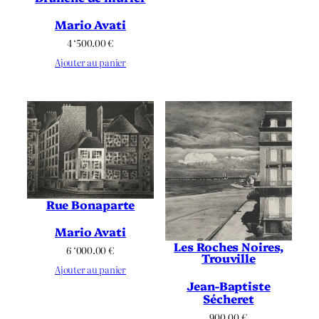
Mario Avati
4 ‘500.00
€
Ajouter au panier
Rue Bonaparte
Mario Avati
Les Roches Noires,
6 ‘000.00
€
Trouville
Ajouter au panier
Jean-Baptiste
Sécheret
900.00
€