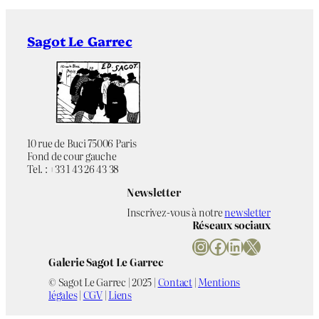
Sagot Le Garrec
10 rue de Buci 75006 Paris
Fond de cour gauche
Tel. : +33 1 43 26 43 38
Newsletter
Inscrivez-vous à notre
newsletter
Réseaux sociaux
Instagram
Facebook
LinkedIn
X
Galerie Sagot Le Garrec
© Sagot Le Garrec | 2025 |
Contact
|
Mentions
légales
|
CGV
|
Liens