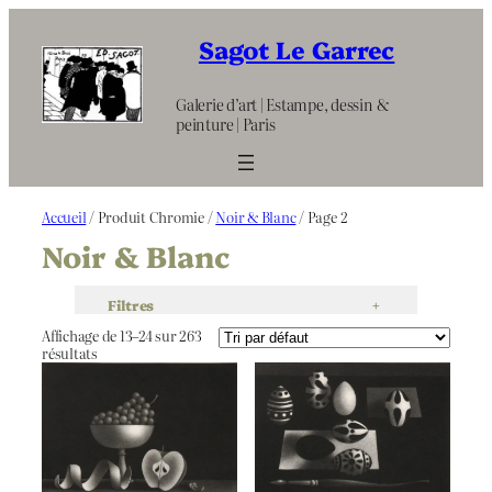
Aller
au
Sagot Le Garrec
contenu
Galerie d’art | Estampe, dessin &
peinture | Paris
Accueil
/ Produit Chromie /
Noir & Blanc
/ Page 2
Noir & Blanc
Filtres
+
Affichage de 13–24 sur 263
résultats