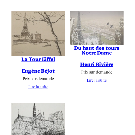
Du haut des tours
Notre Dame
La Tour Eiffel
Henri Rivière
Eugène Béjot
Prix sur demande
Prix sur demande
Lire la suite
Lire la suite