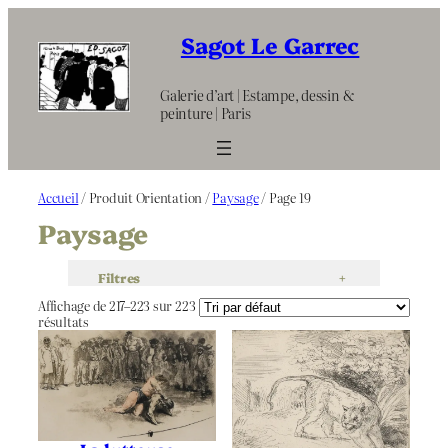
Aller
au
Sagot Le Garrec
contenu
Galerie d’art | Estampe, dessin &
peinture | Paris
Accueil
/ Produit Orientation /
Paysage
/ Page 19
Paysage
Filtres
+
Affichage de 217–223 sur 223
résultats