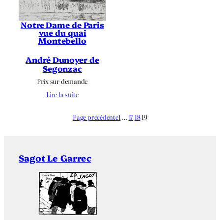
Notre Dame de Paris
vue du quai
Montebello
André Dunoyer de
Segonzac
Prix sur demande
Lire la suite
Page précédente
1
…
17
18
19
Sagot Le Garrec