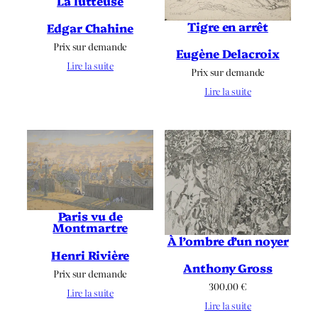
La lutteuse
Tigre en arrêt
Edgar Chahine
Prix sur demande
Eugène Delacroix
Lire la suite
Prix sur demande
Lire la suite
Paris vu de
Montmartre
À l’ombre d’un noyer
Henri Rivière
Anthony Gross
Prix sur demande
300.00
€
Lire la suite
Lire la suite