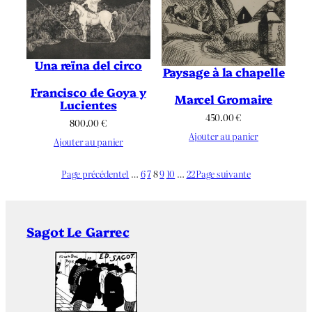
Una reïna del circo
Paysage à la chapelle
Francisco de Goya y
Marcel Gromaire
Lucientes
450.00
€
800.00
€
Ajouter au panier
Ajouter au panier
Page précédente
1
…
6
7
8
9
10
…
22
Page suivante
Sagot Le Garrec