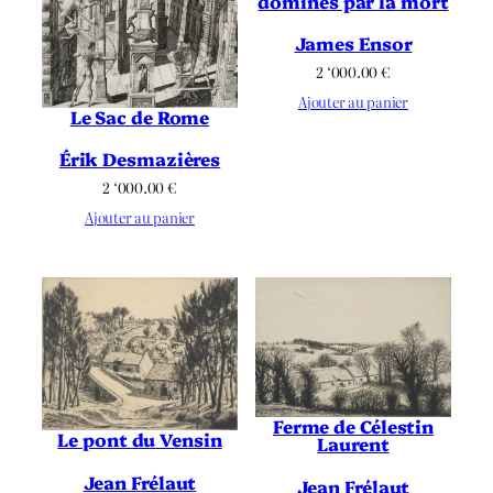
dominés par la mort
James Ensor
2 ‘000.00
€
Ajouter au panier
Le Sac de Rome
Érik Desmazières
2 ‘000.00
€
Ajouter au panier
Ferme de Célestin
Le pont du Vensin
Laurent
Jean Frélaut
Jean Frélaut