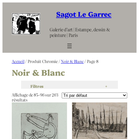
Aller
au
Sagot Le Garrec
contenu
Galerie d’art | Estampe, dessin &
peinture | Paris
Accueil
/ Produit Chromie /
Noir & Blanc
/ Page 8
Noir & Blanc
Filtres
+
Affichage de 85–96 sur 263
résultats