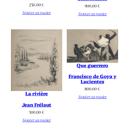
250.00
€
900.00
€
Ajouter au panier
Ajouter au panier
Que guerrero
Francisco de Goya y
Lucientes
800.00
€
La rivière
Ajouter au panier
Jean Frélaut
300.00
€
Ajouter au panier