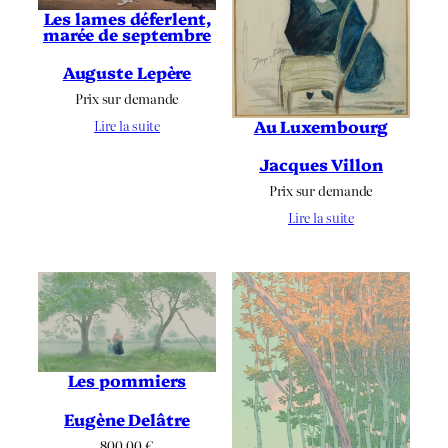
Les lames déferlent,
marée de septembre
Auguste Lepère
Prix sur demande
Au Luxembourg
Lire la suite
Jacques Villon
Prix sur demande
Lire la suite
Les pommiers
Eugène Delâtre
800.00
€