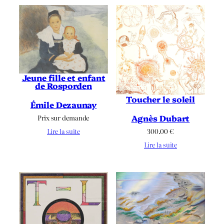
Jeune fille et enfant
de Rosporden
Toucher le soleil
Émile Dezaunay
Agnès Dubart
Prix sur demande
300.00
€
Lire la suite
Lire la suite