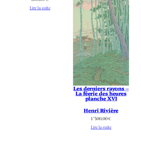
Lire la suite
Les derniers rayons –
La féerie des heures
planche XVI
Henri Rivière
1 ‘500.00
€
Lire la suite