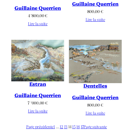
Guillaine Querrien
Guillaine Querrien
800.00
€
4 ‘800.00
€
Lire la suite
Lire la suite
Estran
Dentelles
Guillaine Querrien
Guillaine Querrien
7 ‘000.00
€
800.00
€
Lire la suite
Lire la suite
Page précédente
1
…
12
13
14
15
16
17
Page suivante