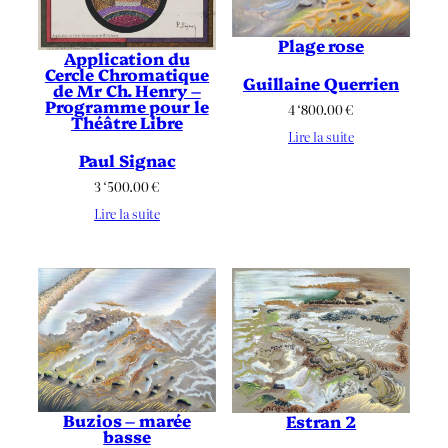
Plage rose
Application du
Cercle Chromatique
Guillaine Querrien
de Mr Ch. Henry –
Programme pour le
4 ‘800.00
€
Théâtre Libre
Lire la suite
Paul Signac
3 ‘500.00
€
Lire la suite
Buzios – marée
Estran 2
basse