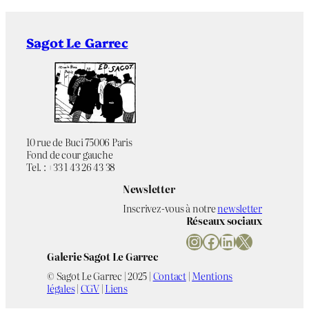
Sagot Le Garrec
10 rue de Buci 75006 Paris
Fond de cour gauche
Tel. : +33 1 43 26 43 38
Newsletter
Inscrivez-vous à notre
newsletter
Réseaux sociaux
Instagram
Facebook
LinkedIn
X
Galerie Sagot Le Garrec
© Sagot Le Garrec | 2025 |
Contact
|
Mentions
légales
|
CGV
|
Liens