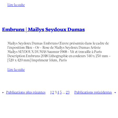
Lire la suite
Embruns | Maïlys Seydoux Dumas
Mailys Seydoux Dumas Embruns Œuvre présentée dans le cadre de
l’exposition Bleu – Or – Rose de Maïlys Seydoux Dumas Artiste
Maïlys SEYDOUX DUMAS Saumur 1968 – Vit et travaille à Paris
Description Embruns 2018 Lithographie en couleurs 340 x 250 mm –
[520 x 420 mm] Imprimeur Idem, Paris
Lire la suite
←
Publications plus récentes
1
2
3
4
5
…
23
Publications précédentes
→