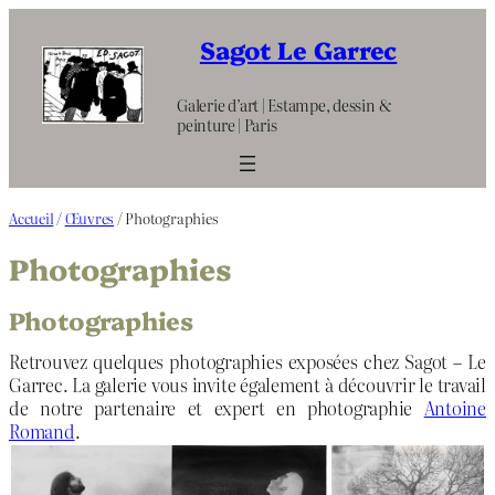
Aller
au
Sagot Le Garrec
contenu
Galerie d’art | Estampe, dessin &
peinture | Paris
Accueil
/
Œuvres
/ Photographies
Photographies
Photographies
Retrouvez quelques photographies exposées chez Sagot – Le
Garrec. La galerie vous invite également à découvrir le travail
de notre partenaire et expert en photographie
Antoine
Romand
.