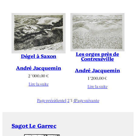
Les orges près de
Dégel à Saxon
Contrexéville
André Jacquemin
André Jacquemin
2 ‘000.00
€
1 ‘200.00
€
Lire la suite
Lire la suite
Page précédente
1
2
3
4
Page suivante
Sagot Le Garrec