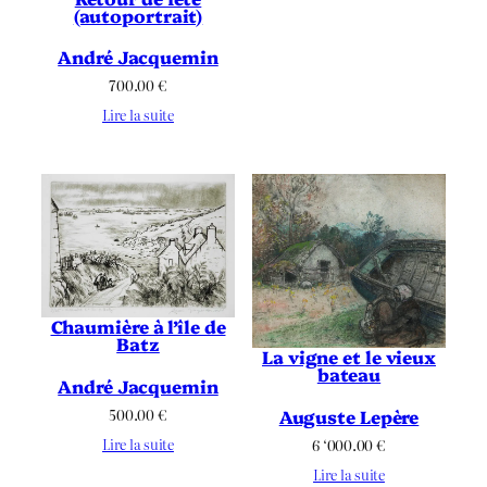
(autoportrait)
André Jacquemin
700.00
€
Lire la suite
Chaumière à l’île de
Batz
La vigne et le vieux
bateau
André Jacquemin
500.00
€
Auguste Lepère
Lire la suite
6 ‘000.00
€
Lire la suite