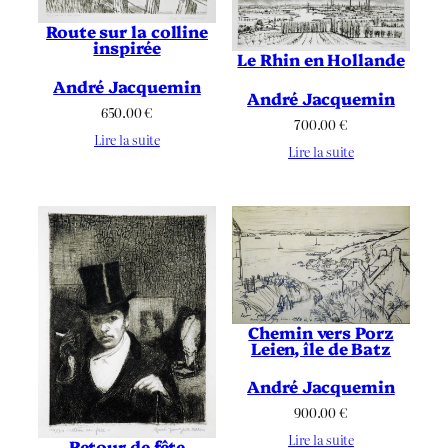
Route sur la colline
inspirée
Le Rhin en Hollande
André Jacquemin
André Jacquemin
650.00
€
700.00
€
Lire la suite
Lire la suite
Chemin vers Porz
Leien, île de Batz
André Jacquemin
900.00
€
Lire la suite
Retour de fête