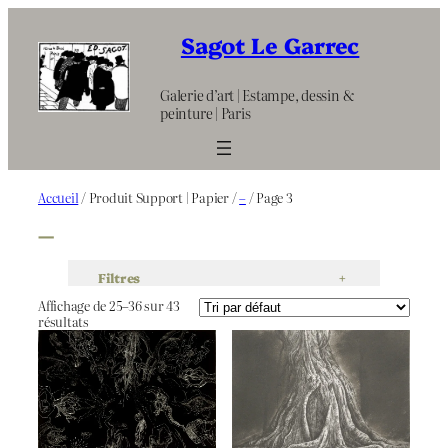
Aller
au
Sagot Le Garrec
contenu
Galerie d’art | Estampe, dessin &
peinture | Paris
Accueil
/ Produit Support | Papier /
–
/ Page 3
–
Filtres
+
Affichage de 25–36 sur 43
résultats