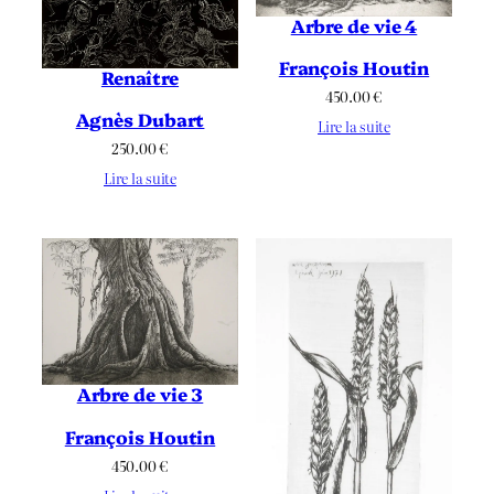
Arbre de vie 4
François Houtin
Renaître
450.00
€
Agnès Dubart
Lire la suite
250.00
€
Lire la suite
Arbre de vie 3
François Houtin
450.00
€