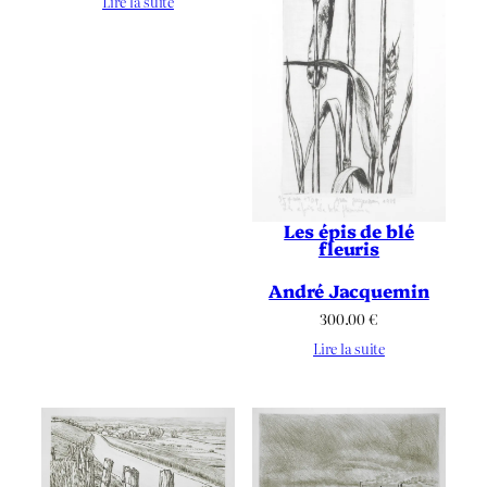
Lire la suite
Les épis de blé
fleuris
André Jacquemin
300.00
€
Lire la suite