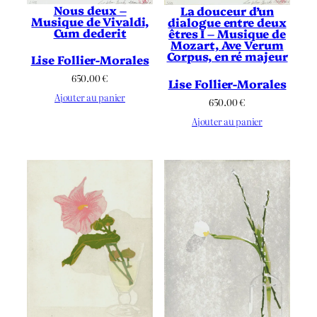
Nous deux –
La douceur d’un
Musique de Vivaldi,
dialogue entre deux
Cum dederit
êtres I – Musique de
Mozart, Ave Verum
Corpus, en ré majeur
Lise Follier-Morales
650.00
€
Lise Follier-Morales
Ajouter au panier
650.00
€
Ajouter au panier