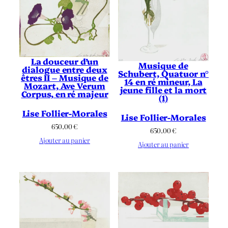
La douceur d’un
Musique de
dialogue entre deux
Schubert, Quatuor n°
êtres II – Musique de
14 en ré mineur, La
Mozart, Ave Verum
jeune fille et la mort
Corpus, en ré majeur
(1)
Lise Follier-Morales
Lise Follier-Morales
650.00
€
650.00
€
Ajouter au panier
Ajouter au panier