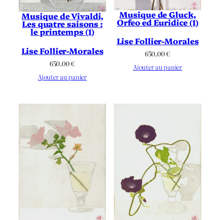
Musique de Gluck,
Musique de Vivaldi,
Orfeo ed Euridice (1)
Les quatre saisons :
le printemps (1)
Lise Follier-Morales
Lise Follier-Morales
650.00
€
650.00
€
Ajouter au panier
Ajouter au panier