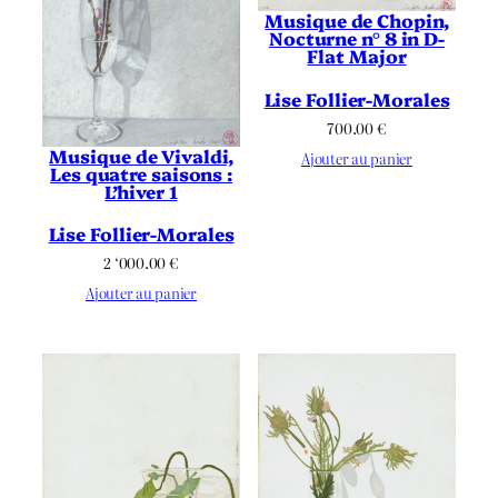
Musique de Chopin,
Nocturne n° 8 in D-
Flat Major
Lise Follier-Morales
700.00
€
Musique de Vivaldi,
Ajouter au panier
Les quatre saisons :
L’hiver 1
Lise Follier-Morales
2 ‘000.00
€
Ajouter au panier