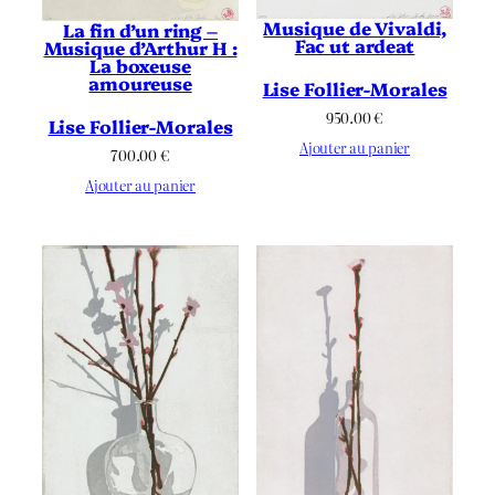
Musique de Vivaldi,
La fin d’un ring –
Fac ut ardeat
Musique d’Arthur H :
La boxeuse
amoureuse
Lise Follier-Morales
950.00
€
Lise Follier-Morales
Ajouter au panier
700.00
€
Ajouter au panier