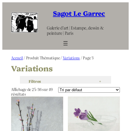
Aller
au
Sagot Le Garrec
contenu
Galerie d’art | Estampe, dessin &
peinture | Paris
Accueil
/ Produit Thématique /
Variations
/ Page 3
Variations
Filtres
+
Affichage de 25–36 sur 49
résultats