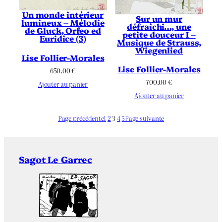
Un monde intérieur
Sur un mur
lumineux – Mélodie
défraîchi…, une
de Gluck, Orfeo ed
petite douceur I –
Euridice (3)
Musique de Strauss,
Wiegenlied
Lise Follier-Morales
Lise Follier-Morales
650.00
€
700.00
€
Ajouter au panier
Ajouter au panier
Page précédente
1
2
3
4
5
Page suivante
Sagot Le Garrec