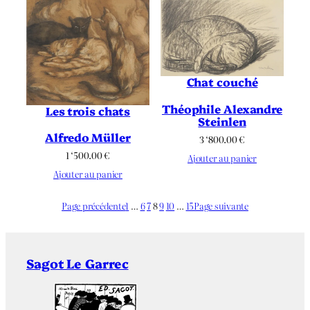
Chat couché
Théophile Alexandre
Les trois chats
Steinlen
Alfredo Müller
3 ‘800.00
€
1 ‘500.00
€
Ajouter au panier
Ajouter au panier
Page précédente
1
…
6
7
8
9
10
…
15
Page suivante
Sagot Le Garrec