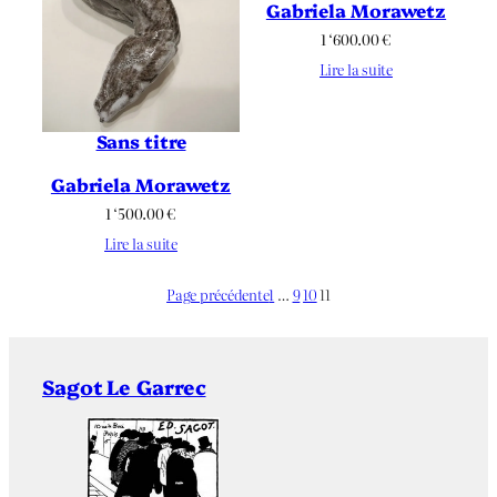
Gabriela Morawetz
1 ‘600.00
€
Lire la suite
Sans titre
Gabriela Morawetz
1 ‘500.00
€
Lire la suite
Page précédente
1
…
9
10
11
Sagot Le Garrec