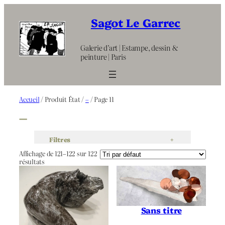
Aller
au
Sagot Le Garrec
contenu
Galerie d’art | Estampe, dessin &
peinture | Paris
Accueil
/ Produit État /
–
/ Page 11
–
Filtres
+
Affichage de 121–122 sur 122
résultats
Sans titre