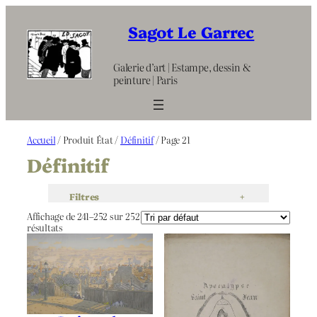
Aller
au
Sagot Le Garrec
contenu
Galerie d’art | Estampe, dessin &
peinture | Paris
Accueil
/ Produit État /
Définitif
/ Page 21
Définitif
Filtres
+
Affichage de 241–252 sur 252
résultats