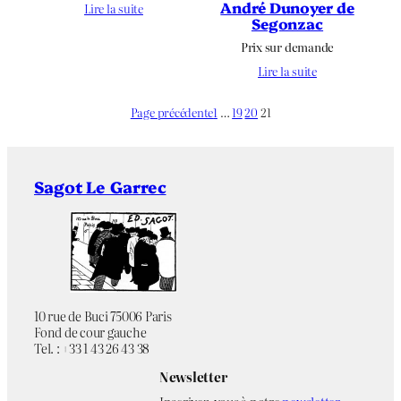
André Dunoyer de
Lire la suite
Segonzac
Prix sur demande
Lire la suite
Page précédente
1
…
19
20
21
Sagot Le Garrec
10 rue de Buci 75006 Paris
Fond de cour gauche
Tel. : +33 1 43 26 43 38
Newsletter