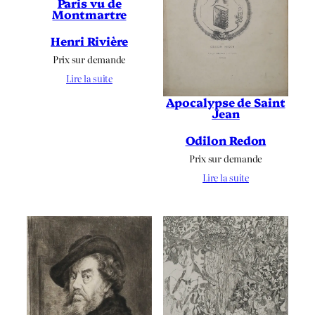
Paris vu de
Montmartre
Henri Rivière
Prix sur demande
Lire la suite
Apocalypse de Saint
Jean
Odilon Redon
Prix sur demande
Lire la suite