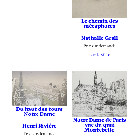
Le chemin des
métaphores
Nathalie Grall
Prix sur demande
Lire la suite
Du haut des tours
Notre Dame
Notre Dame de Paris
vue du quai
Henri Rivière
Montebello
Prix sur demande