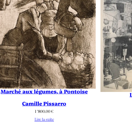
Marché aux légumes, à Pontoise
Camille Pissarro
1 ‘800.00
€
Lire la suite