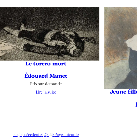
Le torero mort
Édouard Manet
Prix sur demande
Jeune fil
Lire la suite
Page précédente
1
2
3
4
5
Page suivante