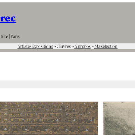
rrec
ture | Paris
Artistes
Expositions
Œuvres
A propos
Ma sélection