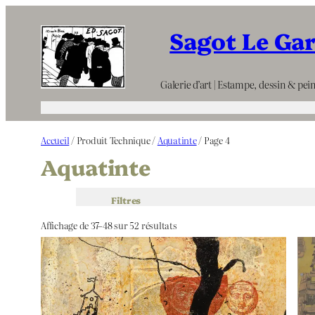
Aller
Sagot Le Ga
au
contenu
Galerie d’art | Estampe, dessin & pein
Accueil
/ Produit Technique /
Aquatinte
/ Page 4
Aquatinte
Filtres
Affichage de 37–48 sur 52 résultats