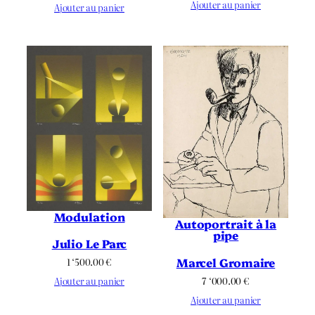
Ajouter au panier
Ajouter au panier
Modulation
Autoportrait à la
pipe
Julio Le Parc
Marcel Gromaire
1 ‘500.00
€
7 ‘000.00
€
Ajouter au panier
Ajouter au panier