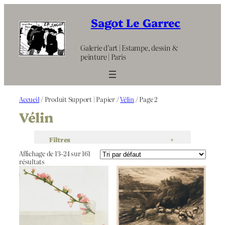
Aller
au
Sagot Le Garrec
contenu
Galerie d’art | Estampe, dessin &
peinture | Paris
Accueil
/ Produit Support | Papier /
Vélin
/ Page 2
Vélin
Filtres
+
Affichage de 13–24 sur 161
résultats