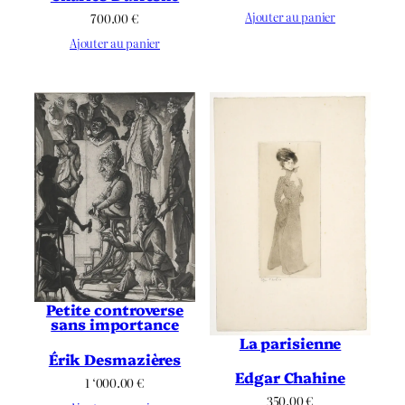
Ajouter au panier
700.00
€
Ajouter au panier
Petite controverse
sans importance
La parisienne
Érik Desmazières
Edgar Chahine
1 ‘000.00
€
350.00
€