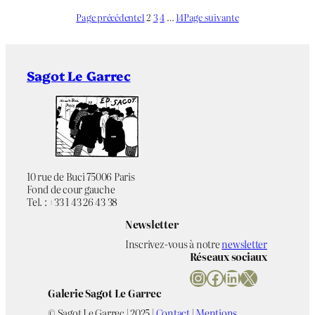
Page précédente
1
2
3
4
…
14
Page suivante
Sagot Le Garrec
10 rue de Buci 75006 Paris
Fond de cour gauche
Tel. : +33 1 43 26 43 38
Newsletter
Inscrivez-vous à notre
newsletter
Réseaux sociaux
Instagram
Facebook
LinkedIn
X
Galerie Sagot Le Garrec
© Sagot Le Garrec | 2025 |
Contact
|
Mentions