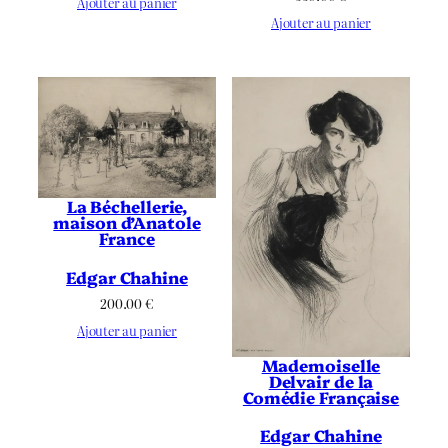
Ajouter au panier
Ajouter au panier
La Béchellerie,
maison d’Anatole
France
Edgar Chahine
200.00
€
Ajouter au panier
Mademoiselle
Delvair de la
Comédie Française
Edgar Chahine