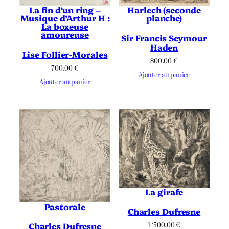
La fin d’un ring –
Harlech (seconde
Musique d’Arthur H :
planche)
La boxeuse
amoureuse
Sir Francis Seymour
Haden
Lise Follier-Morales
800.00
€
700.00
€
Ajouter au panier
Ajouter au panier
La girafe
Pastorale
Charles Dufresne
1 ‘500.00
€
Charles Dufresne