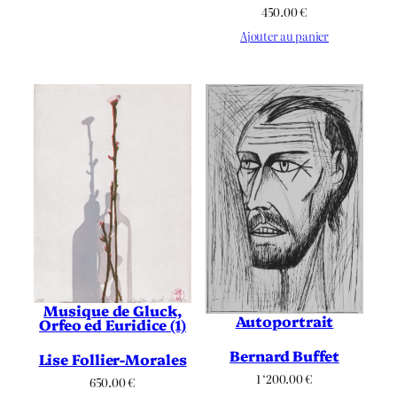
450.00
€
Ajouter au panier
Musique de Gluck,
Autoportrait
Orfeo ed Euridice (1)
Bernard Buffet
Lise Follier-Morales
1 ‘200.00
€
650.00
€