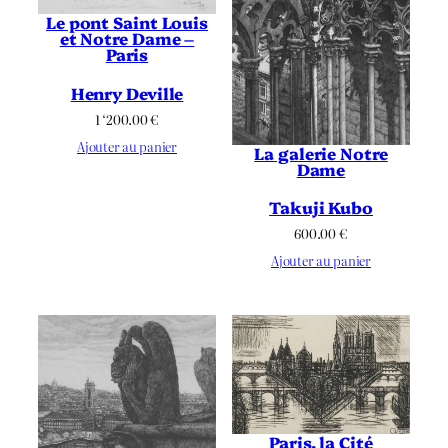
Le pont Saint Louis
et Notre Dame –
Paris
Henry Deville
1 ‘200.00
€
Ajouter au panier
La galerie Notre
Dame
Takuji Kubo
600.00
€
Ajouter au panier
Paris, la Cité