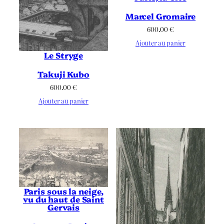
Marcel Gromaire
600.00
€
Ajouter au panier
Le Stryge
Takuji Kubo
600.00
€
Ajouter au panier
Paris sous la neige,
vu du haut de Saint
Gervais