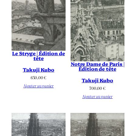
Le Stryge | Édition de
tête
Notre Dame de Paris |
Édition de tête
Takuji Kubo
650.00
€
Takuji Kubo
Ajouter au panier
700.00
€
Ajouter au panier