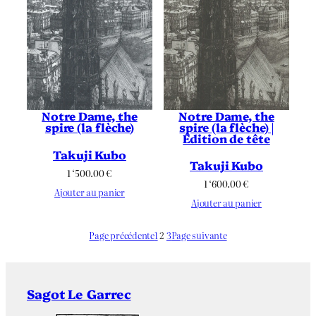
Notre Dame, the
Notre Dame, the
spire (la flèche) |
spire (la flèche)
Édition de tête
Takuji Kubo
Takuji Kubo
1 ‘500.00
€
1 ‘600.00
€
Ajouter au panier
Ajouter au panier
Page précédente
1
2
3
Page suivante
Sagot Le Garrec