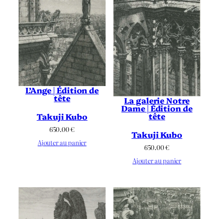
L’Ange | Édition de
tête
La galerie Notre
Dame | Édition de
tête
Takuji Kubo
650.00
€
Takuji Kubo
Ajouter au panier
650.00
€
Ajouter au panier