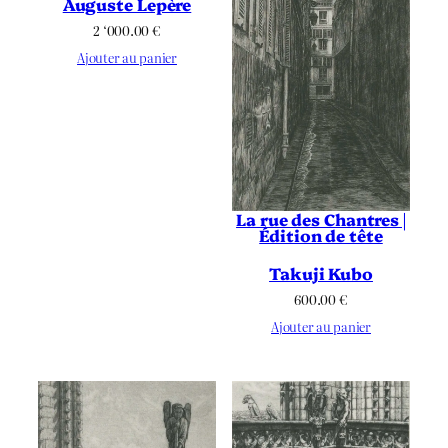
Auguste Lepère
2 ‘000.00
€
Ajouter au panier
La rue des Chantres |
Édition de tête
Takuji Kubo
600.00
€
Ajouter au panier